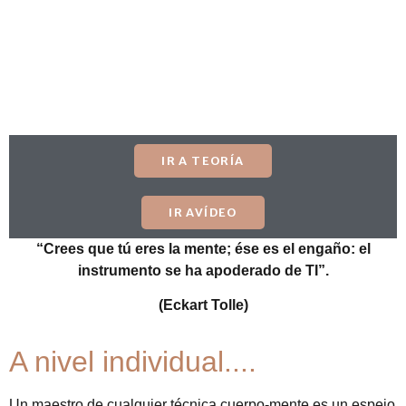
IR A TEORÍA
IR AVÍDEO
“Crees que tú eres la mente; ése es el engaño: el
instrumento se ha apoderado de TI”.
(Eckart Tolle)
A nivel individual....
Un maestro de cualquier técnica cuerpo-mente es un espejo