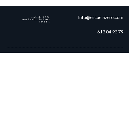
Info@escuelazero.com
...desde 1997
enseñando...Sesiones
Para TI.
613 04 93 79
© 2025 Todos los derechos reservados. Zero Yoga - Pilates
Política de Privacidad/Condiciones de uso y Uso de Cookies