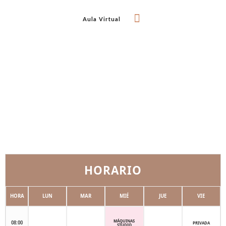
Aula Virtual
Clases Regulares
Renueva Tu Plaza
HORARIO
HORA
LUN
MAR
MIÉ
JUE
VIE
MÁQUINAS
08:00
PRIVADA
STUDIO