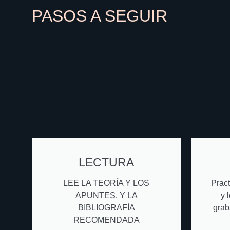
PASOS A SEGUIR
LECTURA
LEE LA TEORÍA Y LOS
Pract
APUNTES. Y LA
y 
BIBLIOGRAFÍA
grab
RECOMENDADA