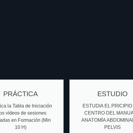
PRÁCTICA
ESTUDIO
ica la Tabla de Iniciación
ESTUDIA EL PRICIPIO
los vídeos de sesiones
CENTRO DEL MANUA
adas en Formación (Min
ANATOMÍA ABDOMINAL
10 H)
PELVIS