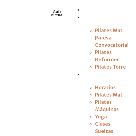
EscuelaZero
Aula
Virtual
Formaciones
Pilates Mat
¡Nueva
Convocatoria!
Pilates
Reformer
Pilates Torre
Clases Regulares
Horarios
Pilates Mat
Pilates
Máquinas
Yoga
Clases
Sueltas