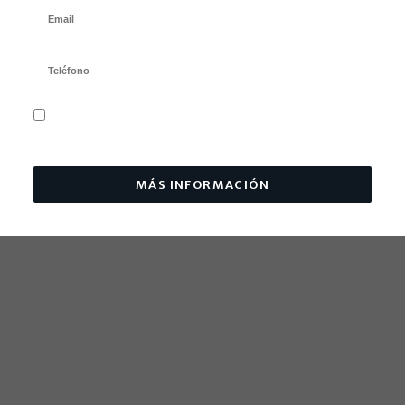
HE LEÍDO Y ACEPTO LA POLÍTICA DE PRIVACIDAD Y ENTIENDO EL USO QUE LA
WEB DA A MIS DATOS PERSONALES
MÁS INFORMACIÓN