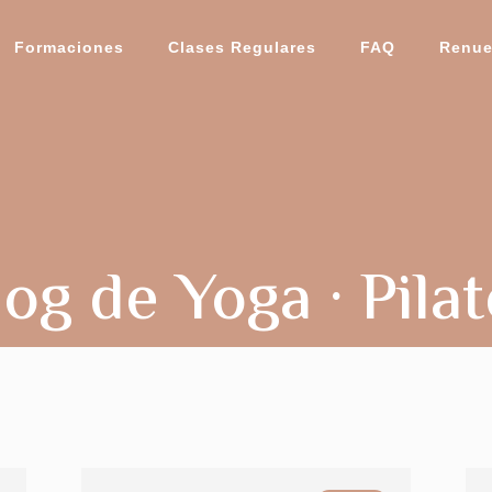
Formaciones
Clases Regulares
FAQ
Renue
og de Yoga · Pila