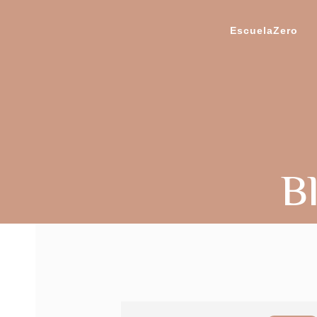
EscuelaZero
Bl