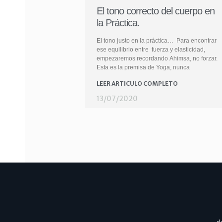
El tono correcto del cuerpo en
la Práctica.
El tono justo en la práctica… Para encontrar
ese equilibrio entre fuerza y elasticidad,
empezaremos recordando Ahimsa, no forzar.
Esta es la premisa de Yoga, nunca
LEER ARTICULO COMPLETO
13/07/2020
...