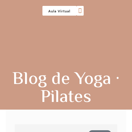
Aula Virtual
Clases Regulares
Renueva Tu Plaza
Blog de Yoga ·
Pilates